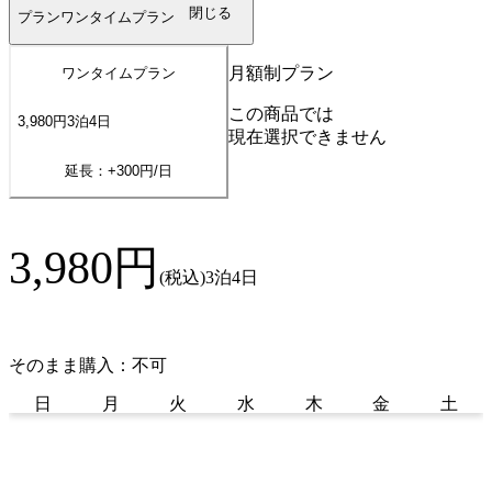
閉じる
プラン
ワンタイムプラン
月額制プラン
ワンタイムプラン
この商品では
3,980
円
3
泊
4
日
現在選択できません
延長：+
300
円/日
3,980
円
(税込)
3泊4日
そのまま購入：不可
日
月
火
水
木
金
土