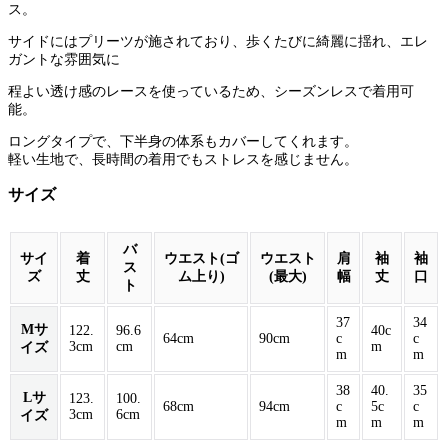
ス。
サイドにはプリーツが施されており、歩くたびに綺麗に揺れ、エレ
ガントな雰囲気に
程よい透け感のレースを使っているため、シーズンレスで着用可
能。
ロングタイプで、下半身の体系もカバーしてくれます。
軽い生地で、長時間の着用でもストレスを感じません。
サイズ
バ
サイ
着
ウエスト(ゴ
ウエスト
肩
袖
袖
ス
ズ
丈
ム上り)
(最大)
幅
丈
口
ト
37
34
Mサ
122.
96.6
40c
64cm
90cm
c
c
3cm
cm
m
イズ
m
m
38
40.
35
Lサ
123.
100.
68cm
94cm
c
5c
c
3cm
6cm
イズ
m
m
m