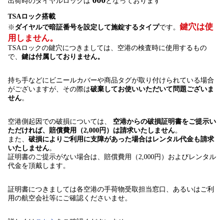
出荷時のダイヤルロックは
となっております
TSAロック搭載
鍵穴は使
※
ダイヤルで暗証番号を設定して施錠するタイプ
です。
用しません。
TSAロックの鍵穴につきましては、空港の検査時に使用するもの
で、
鍵は付属しておりません。
持ち手などにビニールカバーや商品タグが取り付けられている場合
がございますが、その際は
破棄してお使いいただいて問題ございま
せん
。
空港側起因での破損については、
空港からの破損証明書をご提示い
ただければ、賠償費用（2,000円）は請求いたしません
。
また、
破損によりご利用に支障があった場合はレンタル代金も請求
いたしません
。
証明書のご提示がない場合は、賠償費用（2,000円）およびレンタル
代金を頂戴します。
証明書につきましては各空港の手荷物受取担当窓口、あるいはご利
用の航空会社等にご確認くださいませ。