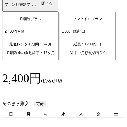
閉じる
プラン
月額制プラン
月額制プラン
ワンタイムプラン
2,400
円
月額
5,500
円
3
泊
4
日
最低レンタル期間：3ヶ月
延長：+
200
円/日
月額課金の自動終了：
12
ヶ月
途中で月額制切替OK
2,400
円
(税込)
月額
そのまま購入：
可能
日
月
火
水
木
金
土