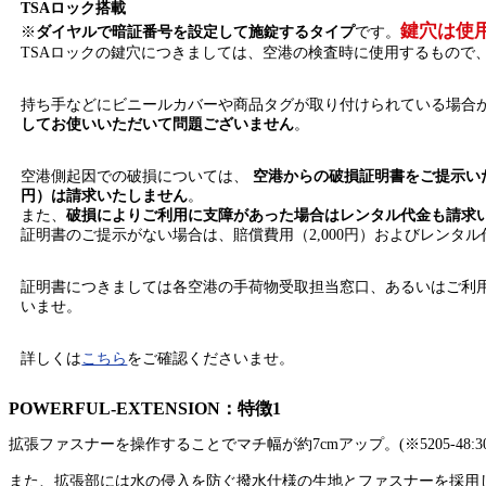
TSAロック搭載
鍵穴は使
※
ダイヤルで暗証番号を設定して施錠するタイプ
です。
TSAロックの鍵穴につきましては、空港の検査時に使用するもので
持ち手などにビニールカバーや商品タグが取り付けられている場合
してお使いいただいて問題ございません
。
空港側起因での破損については、
空港からの破損証明書をご提示いた
円）は請求いたしません
。
また、
破損によりご利用に支障があった場合はレンタル代金も請求
証明書のご提示がない場合は、賠償費用（2,000円）およびレンタ
証明書につきましては各空港の手荷物受取担当窓口、あるいはご利
いませ。
詳しくは
こちら
をご確認くださいませ。
POWERFUL-EXTENSION：特徴1
拡張ファスナーを操作することでマチ幅が約7cmアップ。(※5205-48:30%,5205
また、拡張部には水の侵入を防ぐ撥水仕様の生地とファスナーを採用