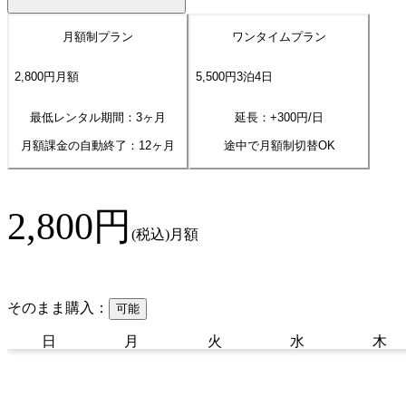
月額制プラン
ワンタイムプラン
2,800
円
月額
5,500
円
3
泊
4
日
最低レンタル期間：3ヶ月
延長：+
300
円/日
月額課金の自動終了：
12
ヶ月
途中で月額制切替OK
2,800
円
(税込)
月額
そのまま購入：
可能
日
月
火
水
木