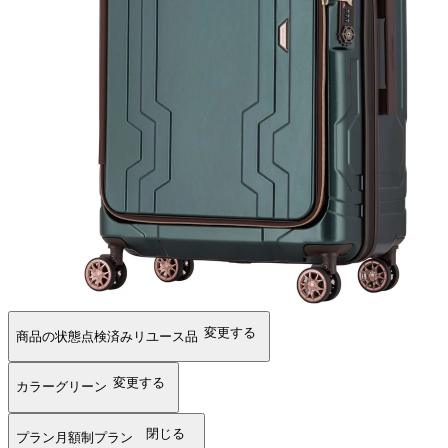
変更する
商品の状態
点検済みリユース品
変更する
カラー
グリーン
閉じる
プラン
月額制プラン