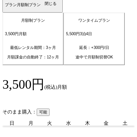
閉じる
プラン
月額制プラン
月額制プラン
ワンタイムプラン
3,500
円
月額
5,500
円
3
泊
4
日
最低レンタル期間：3ヶ月
延長：+
300
円/日
月額課金の自動終了：
12
ヶ月
途中で月額制切替OK
3,500
円
(税込)
月額
そのまま購入：
可能
日
月
火
水
木
金
土