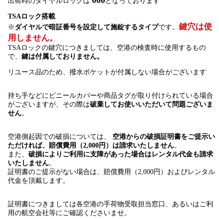
出荷時のダイヤルロックは
となっております
TSAロック搭載
鍵穴は使
※
ダイヤルで暗証番号を設定して施錠するタイプ
です。
用しません。
TSAロックの鍵穴につきましては、空港の検査時に使用するもの
で、
鍵は付属しておりません。
リユース品のため、撥水ポケットが付属しない場合がございます
持ち手などにビニールカバーや商品タグが取り付けられている場合
がございますが、その際は
破棄してお使いいただいて問題ございま
せん
。
空港側起因での破損については、
空港からの破損証明書をご提示い
ただければ、賠償費用（2,000円）は請求いたしません
。
また、
破損によりご利用に支障があった場合はレンタル代金も請求
いたしません
。
証明書のご提示がない場合は、賠償費用（2,000円）およびレンタル
代金を頂戴します。
証明書につきましては各空港の手荷物受取担当窓口、あるいはご利
用の航空会社等にご確認くださいませ。