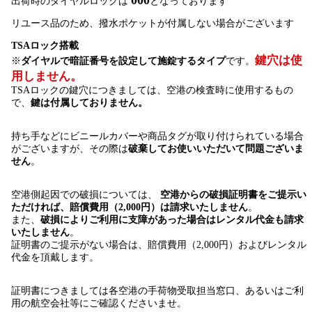
出荷時のダイヤルロックは
となっております
リユース品のため、撥水ポケットが付属しない場合がございます
TSAロック搭載
鍵穴は使
※
ダイヤルで暗証番号を設定して施錠するタイプ
です。
用しません。
TSAロックの鍵穴につきましては、空港の検査時に使用するもの
で、
鍵は付属しておりません。
持ち手などにビニールカバーや商品タグが取り付けられている場合
がございますが、その際は
破棄してお使いいただいて問題ございま
せん
。
空港側起因での破損については、
空港からの破損証明書をご提示い
ただければ、賠償費用（2,000円）は請求いたしません
。
また、
破損によりご利用に支障があった場合はレンタル代金も請求
いたしません
。
証明書のご提示がない場合は、賠償費用（2,000円）およびレンタル
代金を頂戴します。
証明書につきましては各空港の手荷物受取担当窓口、あるいはご利
用の航空会社等にご確認くださいませ。