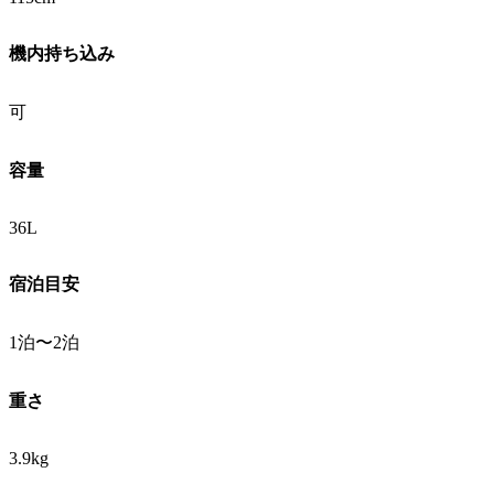
機内持ち込み
可
容量
36L
宿泊目安
1泊〜2泊
重さ
3.9kg