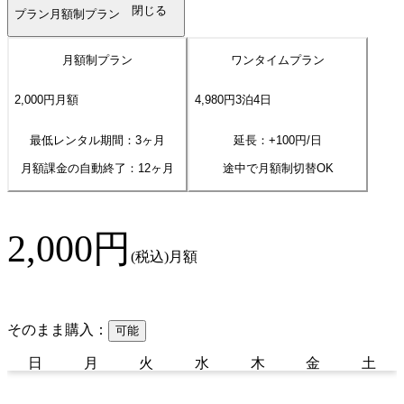
閉じる
プラン
月額制プラン
月額制プラン
ワンタイムプラン
2,000
円
月額
4,980
円
3
泊
4
日
最低レンタル期間：3ヶ月
延長：+
100
円/日
月額課金の自動終了：
12
ヶ月
途中で月額制切替OK
2,000
円
(税込)
月額
そのまま購入：
可能
日
月
火
水
木
金
土