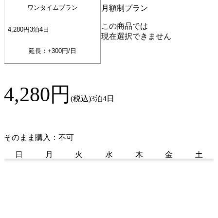
月額制プラン
ワンタイムプラン
この商品では
4,280
円
3
泊
4
日
現在選択できません
延長：+
300
円/日
4,280
円
(税込)
3泊4日
そのまま購入：不可
日
月
火
水
木
金
土