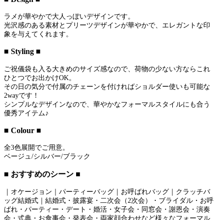
ラメが華やかで大人っぽいデザインです。
光沢感のある素材とプリーツデザインが華やかで、エレガントな印
象を与えてくれます。
■ Styling ■
ご祝儀袋も入る大きめのサイズ感なので、荷物の少ない方ならこれ
ひとつでお出かけOK。
その日の気分で付属のチェーンを付ければショルダー使いも可能な
2wayです！
シンプルなデザインなので、華やかなフォーマルスタイルにも合う
優秀アイテム♪
■ Colour ■
全3色展開でご用意。
ベージュ/シルバー/ブラック
■ おすすめのシーン ■
｜オケージョン｜パーティーバッグ｜お呼ばれバッグ｜クラッチバ
ッグ結婚式｜結婚式・披露宴・二次会（2次会）・ブライダル・お呼
ばれ・パーティー・デート・婚活・女子会・同窓会・謝恩会・演奏
会・式典・お食事会・発表会・両家顔合わせなど様々なフォーマル