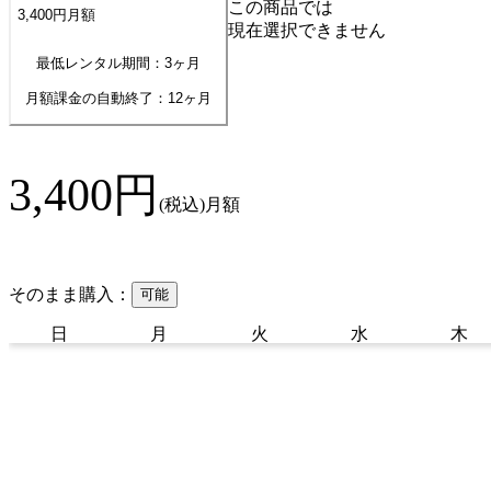
この商品では
3,400
円
月額
現在選択できません
最低レンタル期間：3ヶ月
月額課金の自動終了：
12
ヶ月
3,400
円
(税込)
月額
そのまま購入：
可能
日
月
火
水
木