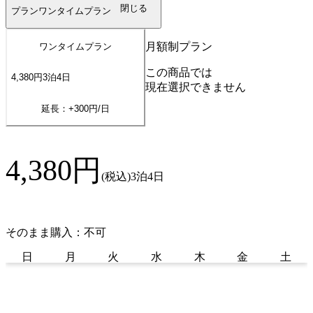
閉じる
プラン
ワンタイムプラン
月額制プラン
ワンタイムプラン
この商品では
4,380
円
3
泊
4
日
現在選択できません
延長：+
300
円/日
4,380
円
(税込)
3泊4日
そのまま購入：不可
日
月
火
水
木
金
土