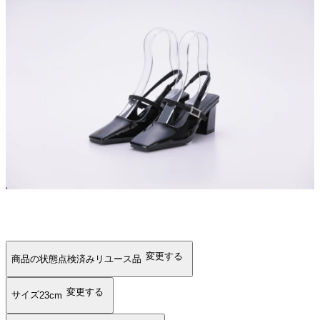
変更する
商品の状態
点検済みリユース品
変更する
サイズ
23cm