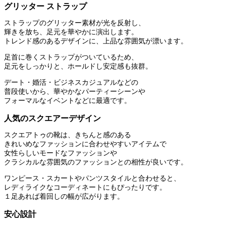
グリッター ストラップ
ストラップのグリッター素材が光を反射し、
輝きを放ち、足元を華やかに演出します。
トレンド感のあるデザインに、上品な雰囲気が漂います。
足首に巻くストラップがついているため、
足元をしっかりと、ホールドし安定感も抜群。
デート・婚活・ビジネスカジュアルなどの
普段使いから、華やかなパーティーシーンや
フォーマルなイベントなどに最適です。
人気のスクエアーデザイン
スクエアトゥの靴は、きちんと感のある
きれいめなファッションに合わせやすいアイテムで
女性らしいモードなファッションや
クラシカルな雰囲気のファッションとの相性が良いです。
ワンピース・スカートやパンツスタイルと合わせると、
レディライクなコーディネートにもぴったりです。
１足あれば着回しの幅が広がります。
安心設計