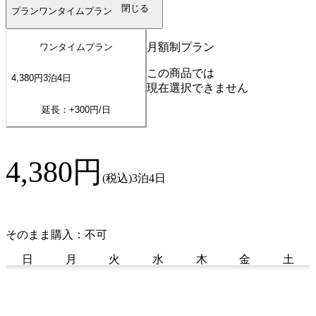
閉じる
プラン
ワンタイムプラン
月額制プラン
ワンタイムプラン
この商品では
4,380
円
3
泊
4
日
現在選択できません
延長：+
300
円/日
4,380
円
(税込)
3泊4日
そのまま購入：不可
日
月
火
水
木
金
土