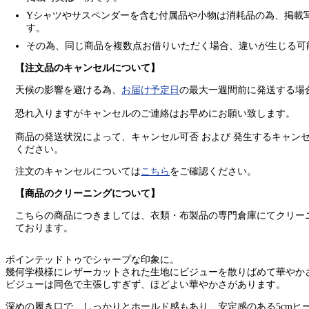
Yシャツやサスペンダーを含む付属品や小物は消耗品の為、掲載
す。
その為、同じ商品を複数点お借りいただく場合、違いが生じる可
【注文品のキャンセルについて】
天候の影響を避ける為、
お届け予定日
の最大一週間前に発送する場
恐れ入りますがキャンセルのご連絡はお早めにお願い致します。
商品の発送状況によって、キャンセル可否 および 発生するキャン
ください。
注文のキャンセルについては
こちら
をご確認ください。
【商品のクリーニングについて】
こちらの商品につきましては、衣類・布製品の専門倉庫にてクリー
ております。
ポインテッドトゥでシャープな印象に。
幾何学模様にレザーカットされた生地にビジューを散りばめて華やか
ビジューは同色で主張しすぎず、ほどよい華やかさがあります。
深めの履き口で、しっかりとホールド感もあり、安定感のある5cmヒ