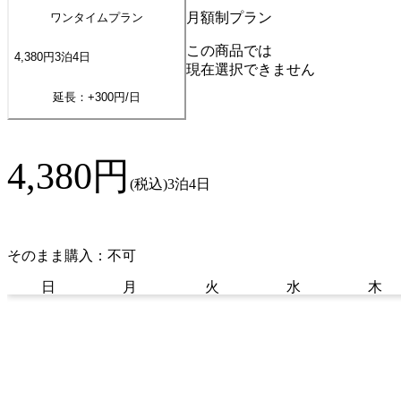
月額制プラン
ワンタイムプラン
この商品では
4,380
円
3
泊
4
日
現在選択できません
延長：+
300
円/日
4,380
円
(税込)
3泊4日
そのまま購入：不可
日
月
火
水
木