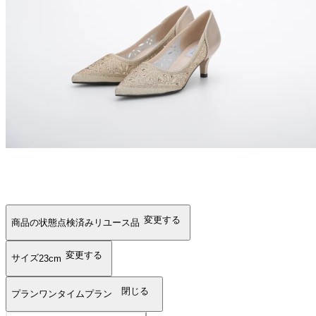
変更する
商品の状態
点検済みリユース品
変更する
サイズ
23cm
閉じる
プラン
ワンタイムプラン