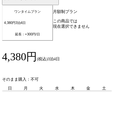
月額制プラン
ワンタイムプラン
この商品では
4,380
円
3
泊
4
日
現在選択できません
延長：+
300
円/日
4,380
円
(税込)
3泊4日
そのまま購入：不可
日
月
火
水
木
金
土