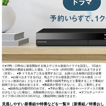
※●19時～22時台に放送開始する地上デジタル放送のドラマを設定し、1日あた
り3時間分の番組を録画した場合、1クール分（約90日間）お録りおきできます
（目安）。 ●新 ドラ丸＆アニ丸を使用するには、お録りおき録画の設定が必要
です。 ●お録りおきできるのは、地上デジタル放送及びBSデジタル放送（ハイ
ビジョン放送のみ）となります。 ●通常の録画予約などと重複することで番組が
録画できない場合があります。 ●番組表が受信できないと、正しく動作しませ
ん。 ●録画先は内蔵HDDのみです。 ●予約が重なった場合やハードディスク容量
が少なくなった場合に、自動録画されない場合があります。 ●ダブルチューナー
タイプ2B-C20GW1/C10GW1は、2番組同時に録画できます。
見逃しやすい新番組や特番などを一覧※［新番組／特番おし