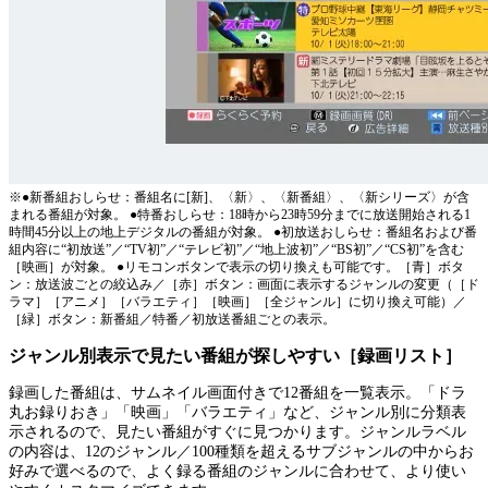
※●新番組おしらせ：番組名に[新]、〈新〉、〈新番組〉、〈新シリーズ〉が含
まれる番組が対象。 ●特番おしらせ：18時から23時59分までに放送開始される1
時間45分以上の地上デジタルの番組が対象。 ●初放送おしらせ：番組名および番
組内容に“初放送”／“TV初”／“テレビ初”／“地上波初”／“BS初”／“CS初”を含む
［映画］が対象。 ●リモコンボタンで表示の切り換えも可能です。［青］ボタ
ン：放送波ごとの絞込み／［赤］ボタン：画面に表示するジャンルの変更（［ド
ラマ］［アニメ］［バラエティ］［映画］［全ジャンル］に切り換え可能）／
［緑］ボタン：新番組／特番／初放送番組ごとの表示。
ジャンル別表示で見たい番組が探しやすい［録画リスト］
録画した番組は、サムネイル画面付きで12番組を一覧表示。「ドラ
丸お録りおき」「映画」「バラエティ」など、ジャンル別に分類表
示されるので、見たい番組がすぐに見つかります。ジャンルラベル
の内容は、12のジャンル／100種類を超えるサブジャンルの中からお
好みで選べるので、よく録る番組のジャンルに合わせて、より使い