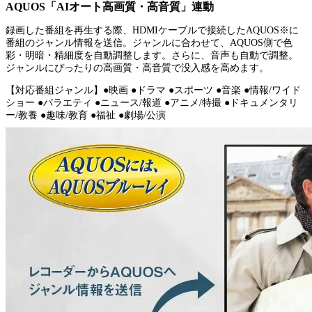
AQUOS「AIオート高画質・高音質」連動
録画した番組を再生する際、HDMIケーブルで接続したAQUOS※に
番組のジャンル情報を送信。ジャンルに合わせて、AQUOS側で色
彩・明暗・精細度を自動調整します。さらに、音声も自動で調整。
ジャンルにぴったりの高画質・高音質で没入感を高めます。
【対応番組ジャンル】●映画 ●ドラマ ●スポーツ ●音楽 ●情報/ワイド
ショー ●バラエティ ●ニュース/報道 ●アニメ/特撮 ●ドキュメンタリ
ー/教養 ●趣味/教育 ●福祉 ●劇場/公演