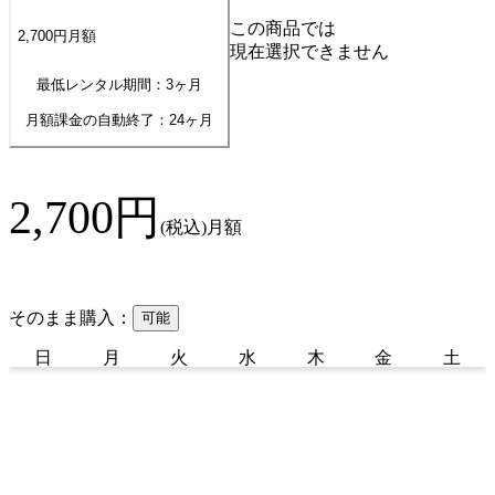
この商品では
2,700
円
月額
現在選択できません
最低レンタル期間：3ヶ月
月額課金の自動終了：
24
ヶ月
2,700
円
(税込)
月額
そのまま購入：
可能
日
月
火
水
木
金
土