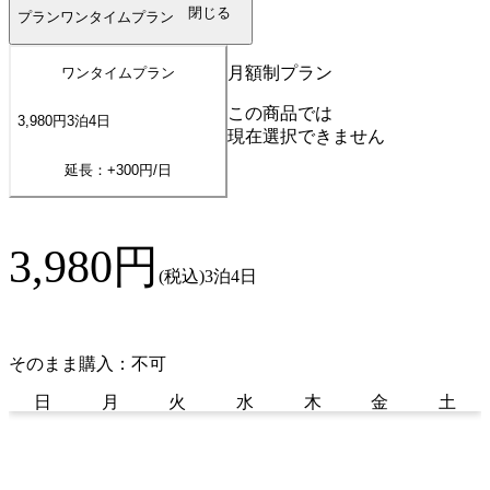
閉じる
プラン
ワンタイムプラン
月額制プラン
ワンタイムプラン
この商品では
3,980
円
3
泊
4
日
現在選択できません
延長：+
300
円/日
3,980
円
(税込)
3泊4日
そのまま購入：不可
日
月
火
水
木
金
土