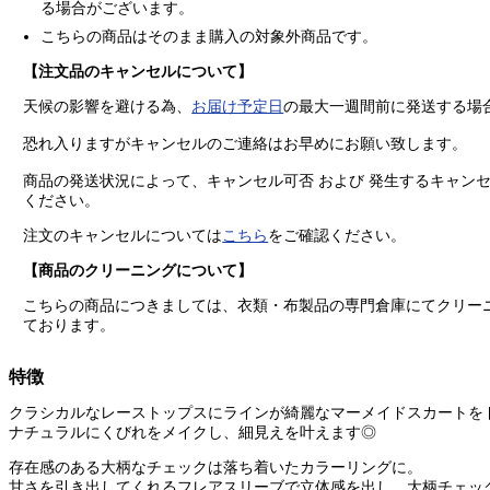
る場合がございます。
こちらの商品はそのまま購入の
対象外商品
です。
【注文品のキャンセルについて】
天候の影響を避ける為、
お届け予定日
の最大一週間前に発送する場
恐れ入りますがキャンセルのご連絡はお早めにお願い致します。
商品の発送状況によって、キャンセル可否 および 発生するキャン
ください。
注文のキャンセルについては
こちら
をご確認ください。
【商品のクリーニングについて】
こちらの商品につきましては、衣類・布製品の専門倉庫にてクリー
ております。
特徴
クラシカルなレーストップスにラインが綺麗なマーメイドスカートを
ナチュラルにくびれをメイクし、細見えを叶えます◎
存在感のある大柄なチェックは落ち着いたカラーリングに。
甘さを引き出してくれるフレアスリーブで立体感を出し、大柄チェッ