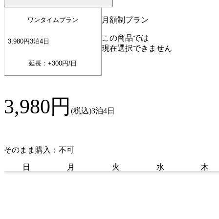
月額制プラン
ワンタイムプラン
この商品では
3,980
円
3
泊
4
日
現在選択できません
延長：+
300
円/日
3,980
円
(税込)
3泊4日
そのまま購入：不可
日
月
火
水
木