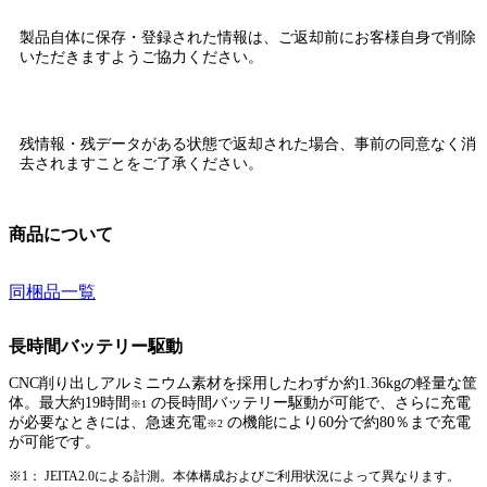
製品自体に保存・登録された情報は、
ご返却前にお客様自身で削除
いただきますようご協力ください。
残情報・残データがある状態で返却された場合、
事前の同意なく消
去されます
ことをご了承ください。
商品について
同梱品一覧
長時間バッテリー駆動
CNC削り出しアルミニウム素材を採用したわずか約1.36kgの軽量な筐
体。最大約19時間
の長時間バッテリー駆動が可能で、さらに充電
※1
が必要なときには、急速充電
の機能により60分で約80％まで充電
※2
が可能です。
※1： JEITA2.0による計測。本体構成およびご利用状況によって異なります。