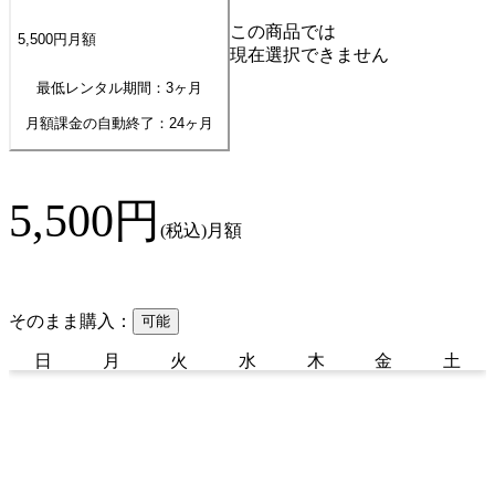
この商品では
5,500
円
月額
現在選択できません
最低レンタル期間：3ヶ月
月額課金の自動終了：
24
ヶ月
5,500
円
(税込)
月額
そのまま購入：
可能
日
月
火
水
木
金
土