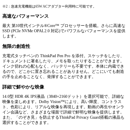
※2：急速充電機能は65W ACアダプター利用時に可能です。
高速なパフォーマンス
最大 第10世代インテル®Core™ プロセッサーを搭載。さらに高速な
SSD (PCIe NVMe OPAL2.0 対応)でパワフルなパフォーマンスを提供
します。
無限の創造性
充電式タッチペンの ThinkPad Pen Pro を添付。スケッチをしたり、
ドキュメントに署名したり、メモを取ったりすることができます。
インク切れの心配もなく、バッテリーも不要です。本体に内蔵でき
るので、どこかに置き忘れることがありません。どこにいても創造
の手を止めることなく、発揮することができます。
詳細で鮮やかな映像
14.0型 HDR 4K IPS液晶（3840×2160ドット）を選択可能で、詳細な
映像を楽しめます。Dolby Vision™により、高い輝度、コントラス
ト、色彩により、リアルな映像を再現します。動画の再生やオンラ
イン会議など、さまざまな場面で詳細で鮮明な映像を提供します。
また、「のぞき見」を防止するThinkPad Privacy Guard搭載の液晶も
選択することができます。