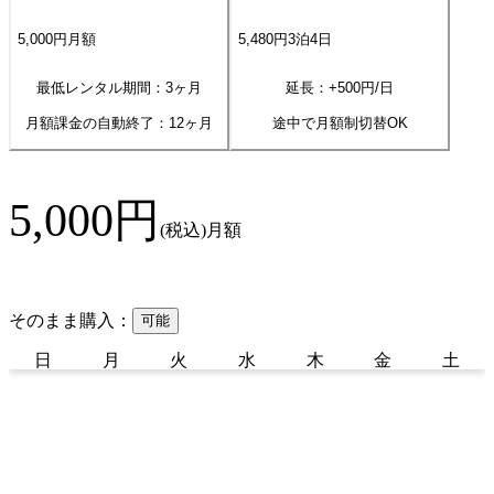
5,000
円
月額
5,480
円
3
泊
4
日
最低レンタル期間：3ヶ月
延長：+
500
円/日
月額課金の自動終了：
12
ヶ月
途中で月額制切替OK
5,000
円
(税込)
月額
そのまま購入：
可能
日
月
火
水
木
金
土