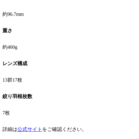
約96.7mm
重さ
約460g
レンズ構成
13群17枚
絞り羽根枚数
7枚
詳細は
公式サイト
をご確認ください。