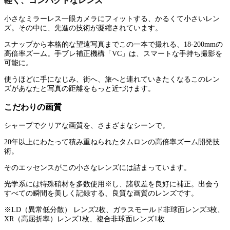
軽く、コンパクトなレンズ
小さなミラーレス一眼カメラにフィットする、かるくて小さいレン
ズ。その中に、先進の技術が凝縮されています。
スナップから本格的な望遠写真までこの一本で撮れる、18-200mmの
高倍率ズーム。手ブレ補正機構「VC」は、スマートな手持ち撮影を
可能に。
使うほどに手になじみ、街へ、旅へと連れていきたくなるこのレン
ズがあなたと写真の距離をもっと近づけます。
こだわりの画質
シャープでクリアな画質を、さまざまなシーンで。
20年以上にわたって積み重ねられたタムロンの高倍率ズーム開発技
術。
そのエッセンスがこの小さなレンズには詰まっています。
光学系には特殊硝材を多数使用※し、諸収差を良好に補正。出会う
すべての瞬間を美しく記録する、良質な画質のレンズです。
※LD（異常低分散） レンズ2枚、ガラスモールド非球面レンズ3枚、
XR（高屈折率）レンズ1枚、複合非球面レンズ1枚