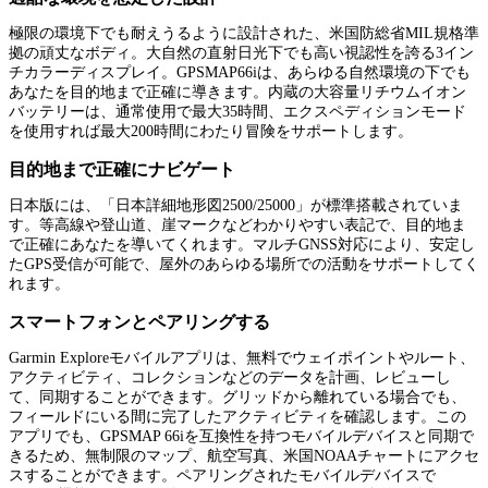
極限の環境下でも耐えうるように設計された、米国防総省MIL規格準
拠の頑丈なボディ。大自然の直射日光下でも高い視認性を誇る3イン
チカラーディスプレイ。GPSMAP66iは、あらゆる自然環境の下でも
あなたを目的地まで正確に導きます。内蔵の大容量リチウムイオン
バッテリーは、通常使用で最大35時間、エクスペディションモード
を使用すれば最大200時間にわたり冒険をサポートします。
目的地まで正確にナビゲート
日本版には、「日本詳細地形図2500/25000」が標準搭載されていま
す。等高線や登山道、崖マークなどわかりやすい表記で、目的地ま
で正確にあなたを導いてくれます。マルチGNSS対応により、安定し
たGPS受信が可能で、屋外のあらゆる場所での活動をサポートしてく
れます。
スマートフォンとペアリングする
Garmin Exploreモバイルアプリは、無料でウェイポイントやルート、
アクティビティ、コレクションなどのデータを計画、レビューし
て、同期することができます。グリッドから離れている場合でも、
フィールドにいる間に完了したアクティビティを確認します。この
アプリでも、GPSMAP 66iを互換性を持つモバイルデバイスと同期で
きるため、無制限のマップ、航空写真、米国NOAAチャートにアクセ
スすることができます。ペアリングされたモバイルデバイスで